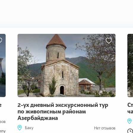
е
2-ух дневный экскурсионный тур
С
по живописным районам
ч
Азербайджана
вов
Баку
Нет отзывов
ппу