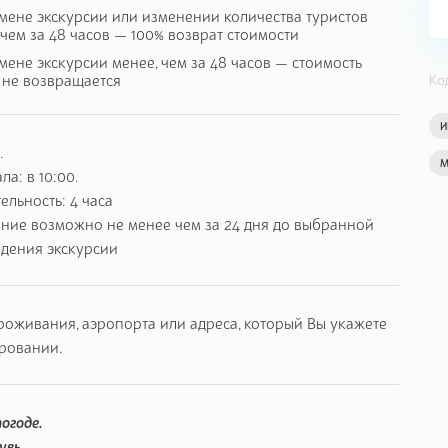
 соответствует статусу этого места, словно магнитом
мене экскурсии или изменении количества туристов
анской столицы. В 1977 году Ичери-Шехер был объявлен
 чем за 48 часов — 100% возврат стоимости
000 году был включён в Список Всемирного наследия
мене экскурсии менее, чем за 48 часов — стоимость
Ко
 не возвращается
из Азербайджана, включенным в Список Всемирного
И
, кто любит старое советское кино, сразу узнают места,
.
М
 и «Человек-Амфибия».
ла: в 10:00.
льность: 4 часа
амых загадочных достопримечательностей Баку. Девичья
ние возможно не менее чем за 24 дня до выбранной
ости Ичери Шехер. Ее особенность заключается в том,
едения экскурсии
очном государстве.
амятников азербайджанского зодчества, построенный
из Шемахи в Баку.
роживания, аэропорта или адреса, который Вы укажете
ровании.
и Ичери шехер ныне является музеем-заповедником. В
ть с минаретом, усыпальница, мавзолей Сейида Йахья
 бани. Несмотря на то, что в XVI веке дворец был
погоде.
з его залов, этот комплекс является одной из самых
увь.