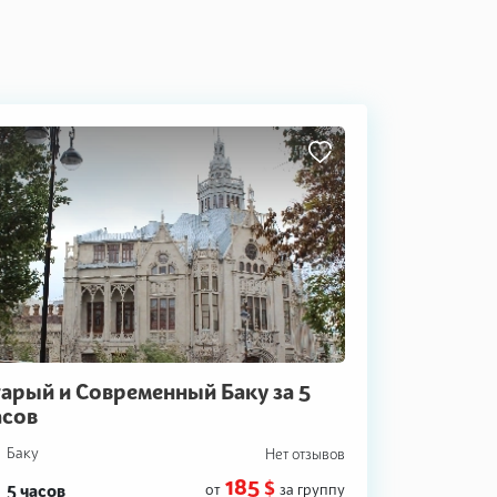
тарый и Современный Баку за 5
асов
Баку
Нет отзывов
185 $
5 часов
от
за группу