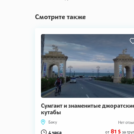
Смотрите также
Сумгаит и знаменитые джоратски
кутабы
Баку
Нет отзы
81 $
4 часа
от
за гру