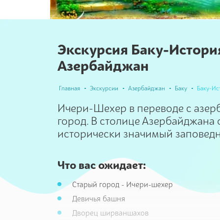
Экскурсия Баку-История
Азербайджан
Главная
Экскурсии
Азербайджан
Баку
Баку-Ис
Ичери-Шехер в переводе с азер
город. В столице Азербайджана
исторически значимый заповедн
Что вас ожидает:
Старый город - Ичери-шехер
Девичья башня
Дворец ширваншахов