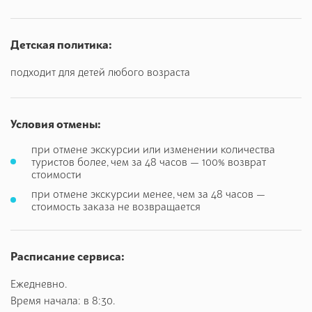
Интересные факты:
* в древности греки строили возле термальных источников
Детская политика:
асклепии, храмы-госпитали;
* Гиппократ изучал свойства термальных вод и их влияние
подходит для детей любого возраста
на организм человека;
* в 10 веке Эдесса имела славянское название – Водена;
* в Эдессе расположен уникальный «музей воды» под
Условия отмены:
открытым небом.
при отмене экскурсии или изменении количества
туристов более, чем за 48 часов — 100% возврат
стоимости
при отмене экскурсии менее, чем за 48 часов —
стоимость заказа не возвращается
Расписание сервиса:
Ежедневно.
Время начала: в 8:30.