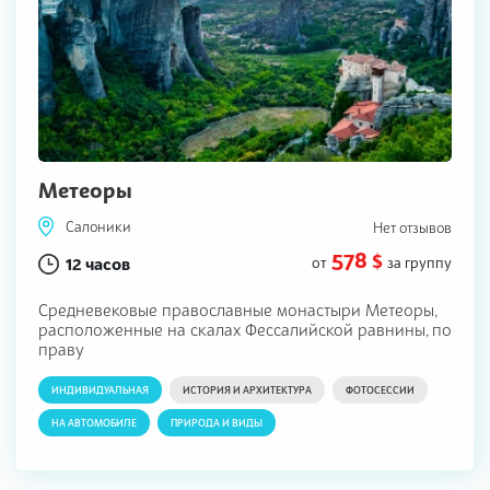
Метеоры
Салоники
Нет отзывов
578 $
12 часов
от
за группу
Средневековые православные монастыри Метеоры,
расположенные на скалах Фессалийской равнины, по
праву
ИНДИВИДУАЛЬНАЯ
ИСТОРИЯ И АРХИТЕКТУРА
ФОТОСЕССИИ
НА АВТОМОБИЛЕ
ПРИРОДА И ВИДЫ