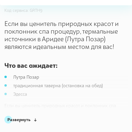
Код сервиса: GRTH9
Если вы ценитель природных красот и
поклонник спа процедур, термальные
источники в Аридее (Лутра Позар)
являются идеальным местом для вас!
Что вас ожидает:
Лутра Позар
традиционная таверна (остановка на обед)
Эдесса
Если вы ценитель природных красот и поклонник спа
процедур, термальные источники в Аридее (Лутра Позар)
являются идеальным местом для вас! Здесь вы можете
Развернуть
насладиться горными пейзажами и окунуться в один из