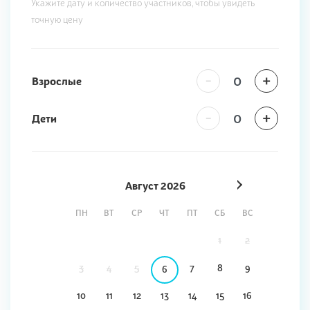
Укажите дату и количество участников, чтобы увидеть
точную цену
-
+
Взрослые
-
+
Дети
Август
2026
ПН
ВТ
СР
ЧТ
ПТ
СБ
ВС
1
2
3
4
5
7
8
9
6
10
11
12
13
14
15
16