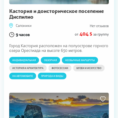
Кастория и доисторическое поселение
Диспилио
Салоники
Нет отзывов
404 $
9 часов
от
за группу
Город Кастория расположен на полуострове горного
озера Орестиада на высоте 630 метров.
ИНДИВИДУАЛЬНАЯ
ОБЗОРНАЯ
НЕОБЫЧНЫЕ МАРШРУТЫ
ИСТОРИЯ И АРХИТЕКТУРА
ФОТОСЕССИИ
МУЗЕИ И ИСКУССТВО
НА АВТОМОБИЛЕ
ПРИРОДА И ВИДЫ