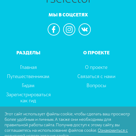
МЫ В СОЦСЕТЯХ
РАЗДЕЛЫ
О ПРОЕКТЕ
Главная
О проекте
Путешественникам
Связаться с нами
Гидам
Вопросы
Зарегистрироваться
как гид
Этот сайт использует файлы cookie, чтобы сделать ваш просмотр
более удобным и личным. А также они необходимы для
Пользовательское соглашение
|
Политика
правильной работы сайта. Получив доступ к этому сайту, вы
Конфиденциальности
соглашаетесь на использование файлов cookie.
Ознакомиться с
политикой использования cookie.