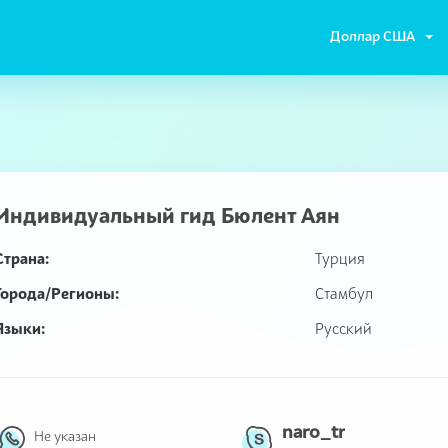
Доллар США
Индивидуальный гид
Бюлент Аян
Страна:
Турция
Города/Регионы:
Стамбул
Языки:
Русский
naro_tr
Не указан