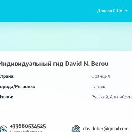
Доллар США
Индивидуальный гид
David N. Berou
Страна:
Франция
Города/Регионы:
Париж
Языки:
Русский, Английск
+33660534525
davidnber@gmail.com
Viber
/
WhatsApp