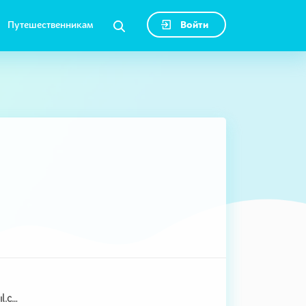
Путешественникам
Войти
grisha.margaryan@gmail.com