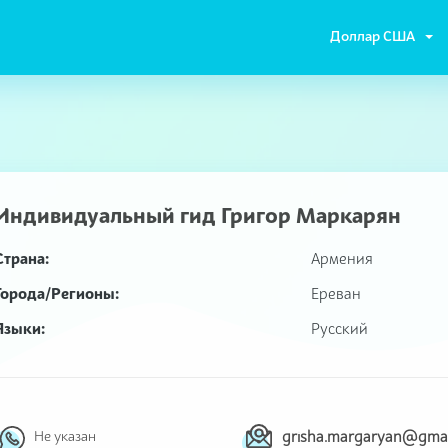
Доллар США
Индивидуальный гид
Григор Маркарян
Страна:
Армения
Города/Регионы:
Ереван
Языки:
Русский
Не указан