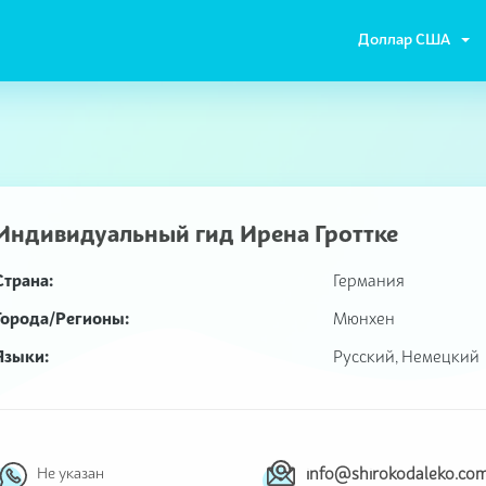
Доллар США
Индивидуальный гид
Ирена Гроттке
Страна:
Германия
Города/Регионы:
Мюнхен
Языки:
Русский, Немецкий
info@shirokodaleko.co
Не указан