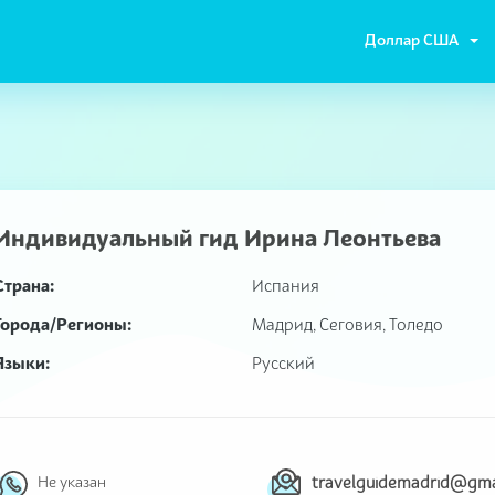
Доллар США
Индивидуальный гид
Ирина Леонтьева
Страна:
Испания
Города/Регионы:
Мадрид, Сеговия, Толедо
Языки:
Русский
Не указан