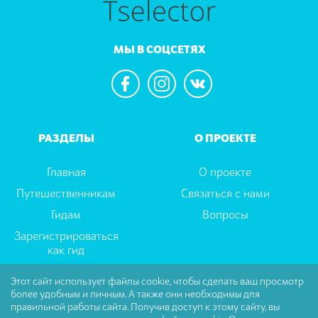
МЫ В СОЦСЕТЯХ
РАЗДЕЛЫ
О ПРОЕКТЕ
Главная
О проекте
Путешественникам
Связаться с нами
Гидам
Вопросы
Зарегистрироваться
как гид
Этот сайт использует файлы cookie, чтобы сделать ваш просмотр
более удобным и личным. А также они необходимы для
Пользовательское соглашение
|
Политика
правильной работы сайта. Получив доступ к этому сайту, вы
Конфиденциальности