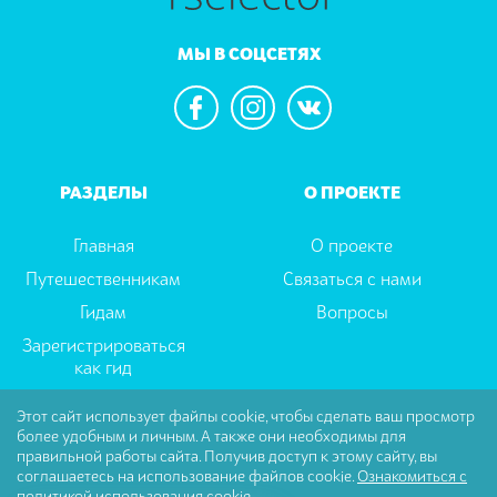
МЫ В СОЦСЕТЯХ
РАЗДЕЛЫ
О ПРОЕКТЕ
Главная
О проекте
Путешественникам
Связаться с нами
Гидам
Вопросы
Зарегистрироваться
как гид
Этот сайт использует файлы cookie, чтобы сделать ваш просмотр
более удобным и личным. А также они необходимы для
Пользовательское соглашение
|
Политика
правильной работы сайта. Получив доступ к этому сайту, вы
Конфиденциальности
соглашаетесь на использование файлов cookie.
Ознакомиться с
политикой использования cookie.