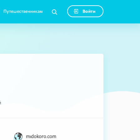
Путешественникам
Войти
й
midokoro.com