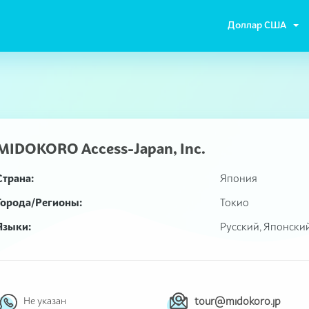
Доллар США
MIDOKORO Access-Japan, Inc.
Страна:
Япония
Города/Регионы:
Токио
Языки:
Русский, Японски
tour@midokoro.jp
Не указан