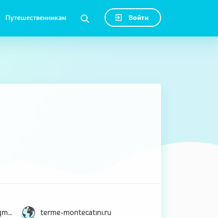
Путешественникам
Войти
nataliagolovatcheva1@gmail.com
terme-montecatini.ru