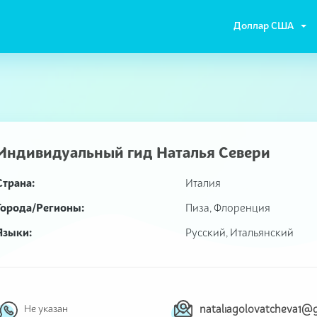
Доллар США
Индивидуальный гид
Наталья Севери
Страна:
Италия
Города/Регионы:
Пиза, Флоренция
Языки:
Русский, Итальянский
Не указан