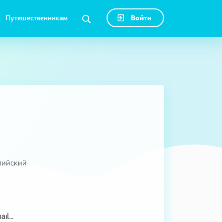
Путешественникам
Войти
глийский
oxana.ricacompany@gmail.com