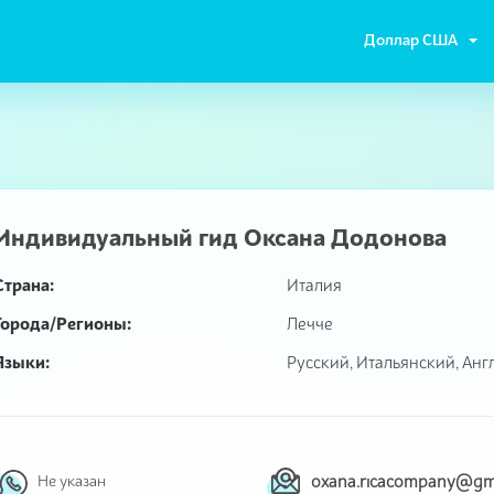
Доллар США
Индивидуальный гид
Оксана Додонова
Страна:
Италия
Города/Регионы:
Лечче
Языки:
Русский, Итальянский, Ан
Не указан