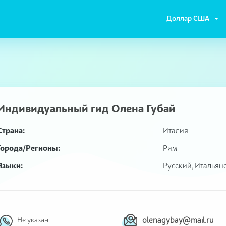
Доллар США
Индивидуальный гид
Олена Губай
Страна:
Италия
Города/Регионы:
Рим
Языки:
Русский, Итальян
olenagybay@mail.ru
Не указан