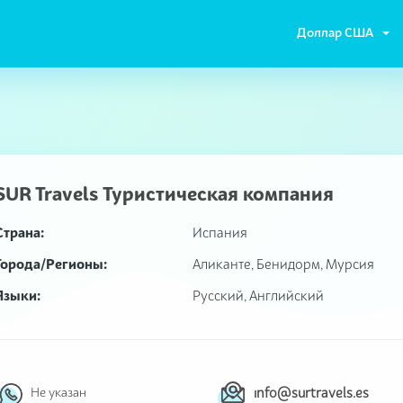
Доллар США
SUR Travels Туристическая компания
Страна:
Испания
Города/Регионы:
Аликанте, Бенидорм, Мурсия
Языки:
Русский, Английский
info@surtravels.es
Не указан