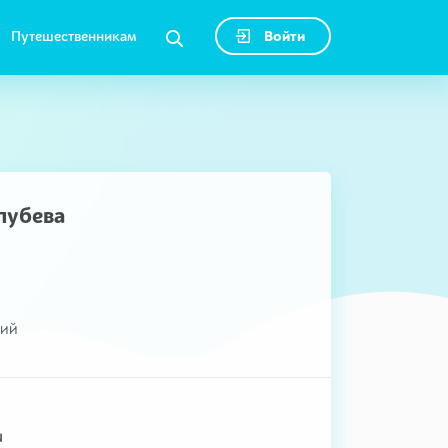
Путешественникам
Войти
лубева
кий
u