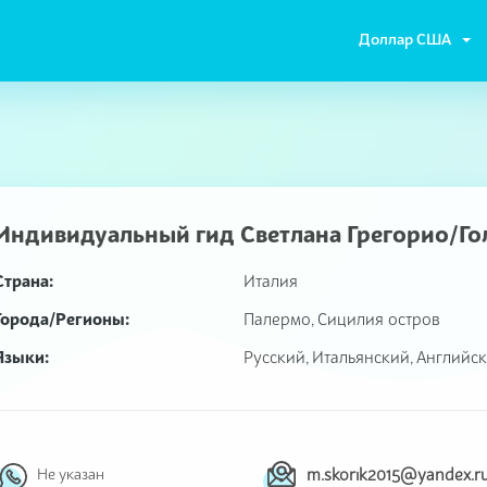
Доллар США
Индивидуальный гид
Светлана Грегорио/Го
Страна:
Италия
Города/Регионы:
Палермо, Сицилия остров
Языки:
Русский, Итальянский, Английс
m.skorik2015@yandex.r
Не указан