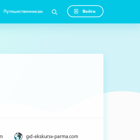
Путешественникам
Войти
om
gid-ekskursii-parma.com