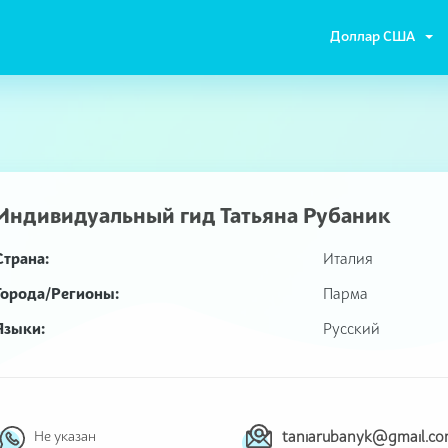
Доллар США
Индивидуальный гид
Татьяна Рубаник
Страна:
Италия
Города/Регионы:
Парма
Языки:
Русский
taniarubanyk@gmail.c
Не указан