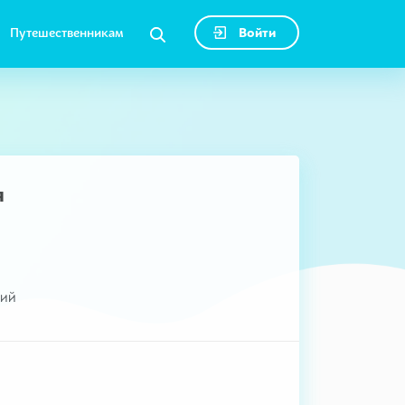
Путешественникам
Войти
я
кий