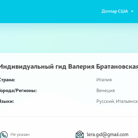
Доллар США
Индивидуальный гид
Валерия Братановска
Страна:
Италия
Города/Регионы:
Венеция
Языки:
Русский, Итальянс
lera.gid@gmail.com
Не указан