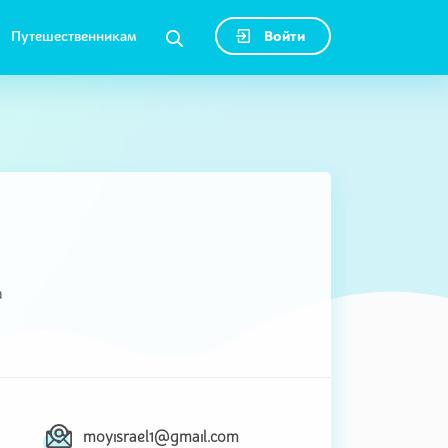
Путешественникам
Войти
а
moyisrael1@gmail.com