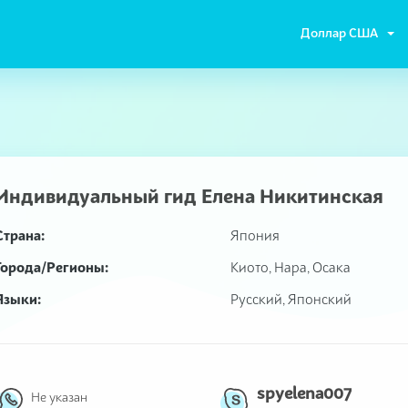
Доллар США
Индивидуальный гид
Елена Никитинская
Страна:
Япония
Города/Регионы:
Киото, Нара, Осака
Языки:
Русский, Японский
spyelena007
Не указан