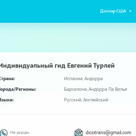
Доллар США
Индивидуальный гид
Евгений Турлей
Страна:
Испания, Андорра
Города/Регионы:
Барселона, Андорра Ла Велья
Языки:
Русский, Английский
dicsitrans@gmail.com
Не указан