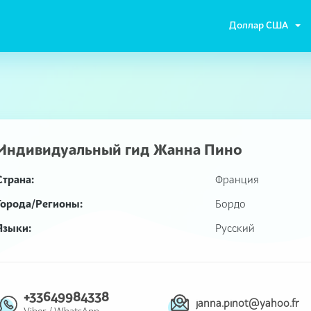
Доллар США
Индивидуальный гид
Жанна Пино
Страна:
Франция
Города/Регионы:
Бордо
Языки:
Русский
+33649984338
janna.pinot@yahoo.fr
Viber
/
WhatsApp