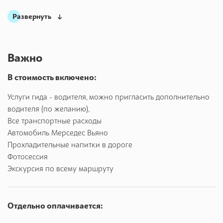
Фешинебельный квартал Эщампле
Развернуть
Дом Батло
Дом Мила (La Pedrera)
La Rambla
Важно
Готический Квартал - Gotico
В стоимость включено:
Собор Св. Еулалии, XIIIв
Пл. Испании
Услуги гида - водителя, можно пригласить дополнительно
Холм Монтжуик
водителя (по желанию),
Все транспортные расходы
Олимпийский Стадион
Автомобиль Мерседес Вьяно
Смотровые площадки
Прохладительные напитки в дороге
Олимпийский Порт
Фотосессия
Набережные
Экскурсия по всему маршруту
Район - Барселонетта
Пл. Каталонии
Отдельно оплачивается:
Вас ожидает увлекательное знакомство с самым красивым