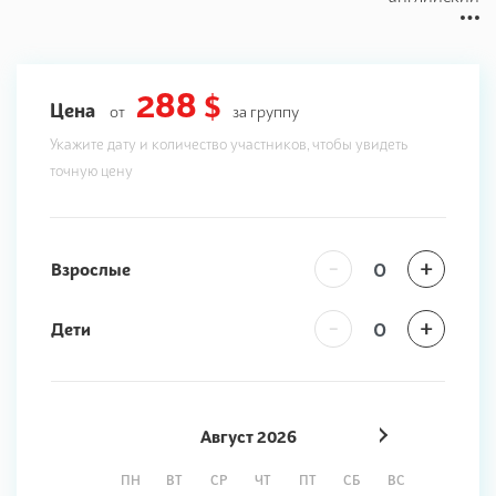
288 $
Цена
от
за группу
Укажите дату и количество участников, чтобы увидеть
точную цену
-
+
Взрослые
-
+
Дети
Август
2026
ПН
ВТ
СР
ЧТ
ПТ
СБ
ВС