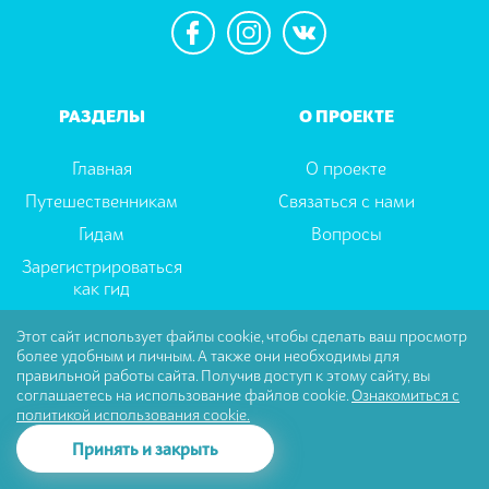
РАЗДЕЛЫ
О ПРОЕКТЕ
Главная
О проекте
Путешественникам
Связаться с нами
Гидам
Вопросы
Зарегистрироваться
как гид
Этот сайт использует файлы cookie, чтобы сделать ваш просмотр
более удобным и личным. А также они необходимы для
Пользовательское соглашение
|
Политика
правильной работы сайта. Получив доступ к этому сайту, вы
Конфиденциальности
соглашаетесь на использование файлов cookie.
Ознакомиться с
политикой использования cookie.
© Tselector Все права защищены
288 $
Заказать
Принять и закрыть
от
за группу