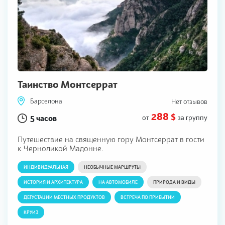
Таинство Монтсеррат
Барселона
Нет отзывов
288 $
5 часов
от
за группу
Путешествие на священную гору Монтсеррат в гости
к Черноликой Мадонне.
ИНДИВИДУАЛЬНАЯ
НЕОБЫЧНЫЕ МАРШРУТЫ
ИСТОРИЯ И АРХИТЕКТУРА
НА АВТОМОБИЛЕ
ПРИРОДА И ВИДЫ
ДЕГУСТАЦИИ МЕСТНЫХ ПРОДУКТОВ
ВСТРЕЧА ПО ПРИБЫТИИ
КРУИЗ