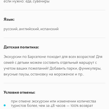
и притягательным городом Испании!
если нужно: еда, сувениры
Мы прогуляемся по улицам средневекового города,
вдохнем атмосферу Римского поселения Барсино,
Язык:
заглянем на шумный базар La Boquería, окунемся в аромат
кофе, восточных сладостей, фруктов со всего мира,
русский, английский, испанский
устроим гастрономический пир.
Насладимся архитектурой великого Гауди. Познакомимся с
Детская политика:
визитной карточкой города – потрясающей Саградой
Фамилией. Нас ожидает шикарной панорамой города с
Экскурсии по Барселоне походит для всех возрастов! Для
холма Монтжуик, поднимемся к старинной крепости
семей с детьми можем составить отдельный маршрут с
XVIIIвека на фуникулере. Откуда открывается
учетом ваших пожеланий! Добавить парки, фуникулеры,
умопомрачительный вид. Вы увидите красивые сады
вкусные паузы, остановку на мороженое и пр..
самого крупного городского парка и вдохнете аромат
экзотических растений. Вместе мы заглянем в
ботанический сад с видом на самый выдающийся порт
Условия отмены:
королевства Испании. А затем спустимся к морской части
при отмене экскурсии или изменении количества
города, прогуляемся по его очаровательным набережным
туристов более, чем за 48 часов — 100% возврат
и проедем в Олимпийский порт.