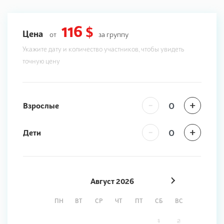
116 $
Цена
от
за группу
Укажите дату и количество участников, чтобы увидеть
точную цену
-
+
Взрослые
-
+
Дети
Август
2026
ПН
ВТ
СР
ЧТ
ПТ
СБ
ВС
1
2