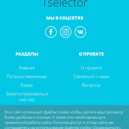
МЫ В СОЦСЕТЯХ
РАЗДЕЛЫ
О ПРОЕКТЕ
Главная
О проекте
Путешественникам
Связаться с нами
Гидам
Вопросы
Зарегистрироваться
как гид
Этот сайт использует файлы cookie, чтобы сделать ваш просмотр
более удобным и личным. А также они необходимы для
Пользовательское соглашение
|
Политика
правильной работы сайта. Получив доступ к этому сайту, вы
Конфиденциальности
соглашаетесь на использование файлов cookie.
Ознакомиться с