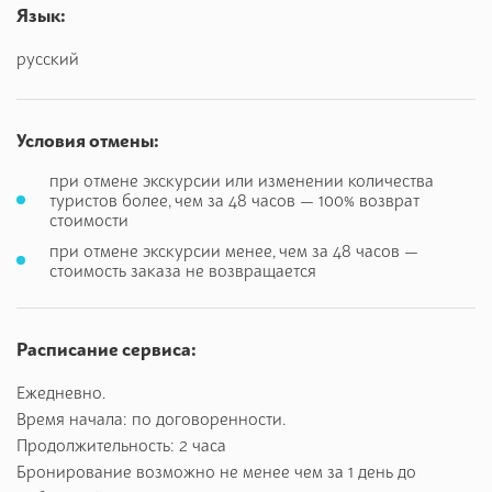
восхитительным местам Флоренции.
Язык:
Церковь Святого Лаврентия, квартал семьи Медичи: их
русский
первый дворец, построенный в середине 15 века.
Кафедральный собор Санта-Мария-дель-Фьоре,
Условия отмены:
колокольня Джотто, Баптистерий и купол Филиппо
Брунелески.
при отмене экскурсии или изменении количества
туристов более, чем за 48 часов — 100% возврат
Квартал Данте Алигьери: церковь Святой Маргариты,
стоимости
где похоронена муза Данте — Беатриче Портинари —
при отмене экскурсии менее, чем за 48 часов —
и где произошла их встреча. Место, где находился дом
стоимость заказа не возвращается
Данте и дома-башни 13 века.
Площадь Правительства (Синьории) — музей под
Расписание сервиса:
открытым небом, где находятся оригиналы скульптур:
работы Бенвенуто Челлини, Джамболонии, Амманнати,
Ежедневно.
Баччо Бандинелли, копия Давида Микеланджело.
Время начала: по договоренности.
Также увидим Старый дворец — вторую резиденцию
Продолжительность: 2 часа
семьи Медичи.
Бронирование возможно не менее чем за 1 день до