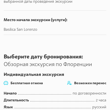
выбранной даты проведения экскурсии
Река Арно и уникальный Старый мост с ювелирными
магазинами, единственный сохранившийся в таком
виде в Европе.
Место начала экскурсии (услуги):
Лоджия Нового рынка и скульптура бронзового
Basilica San Lorenzo
кабанчика.
Церковь Орсанмикеле и ее торговое прошлое.
Площадь Республики, Римский форум.
Выберите дату бронирования:
Экскурсию можно сократить или расширить с учетом
Обзорная экскурсия по Флоренции
ваших пожеланий
Индивидуальная экскурсия
Бесплатная отмена
Возможен перенос
Начало
по договоренности
Длительность
2 часа
Язык
русский