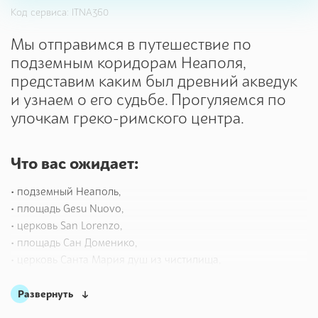
Код сервиса: ITNA360
Мы отправимся в путешествие по
подземным коридорам Неаполя,
представим каким был древний акведук
и узнаем о его судьбе. Прогуляемся по
улочкам греко-римского центра.
Что вас ожидает:
• подземный Неаполь,
• площадь Gesu Nuovo,
• церковь San Lorenzo,
• площадь Сан Доменико,
• церковь Санта Мария душ из чистилища,
• церковь Сан Паоло,
• Спакканаполи.
Развернуть