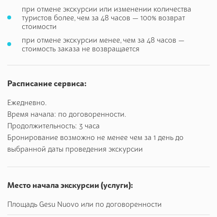
С появлением акведука возникла и новая профессия —
при отмене экскурсии или изменении количества
туристов более, чем за 48 часов — 100% возврат
pozzaro — чистильщик резервуаров, от слова pozzo —
стоимости
колодец. При появлении современного водопровода
при отмене экскурсии менее, чем за 48 часов —
античный был заброшен. В него стали сбрасывать мусор,
стоимость заказа не возвращается
строительные отходы. Кое-какие пространства пошли под
погреба.
⠀
Расписание сервиса:
Подземный Неаполь находится в историческом греко-
римском центре — мы осмотрим и его. Эта часть города
Ежедневно.
находится под защитой ЮНЕСКО, его называют музей под
Время начала: по договоренности.
открытым небом. Вы увидите старинные церкви, пройдете
Продолжительность: 3 часа
по Спакканаполи — месту, где в полном объеме
Бронирование возможно не менее чем за 1 день до
представлены культура и традиции Неаполя. Мы посетим
выбранной даты проведения экскурсии
улочку Сан Грегорио Армено с мастерскими, в которых
изготавливают рождественский вертеп. Сюда отправляются
за сувенирами, подарками и уникальными вещичками от
Место начала экскурсии (услуги):
местных ремесленников.
Площадь Gesu Nuovo или по договоренности