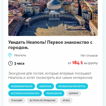
Увидеть Неаполь! Первое знакомство с
городом.
Неаполь
Нет отзывов
184 $
3 часа
от
за группу
Экскурсия для гостей, которые впервые посещают
Неаполь и хотят посмотреть все самое интересное
ИНДИВИДУАЛЬНАЯ
ОБЗОРНАЯ
НЕОБЫЧНЫЕ МАРШРУТЫ
ИСТОРИЯ И АРХИТЕКТУРА
ПЕШЕХОДНАЯ
ШОПИНГ
ТРАНСФЕР
ВСТРЕЧА ПО ПРИБЫТИИ
КРУИЗ