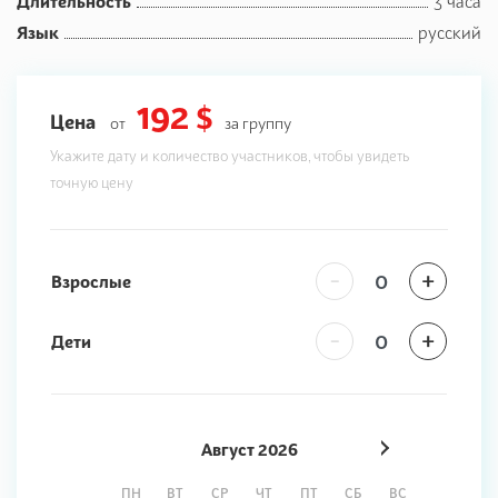
Длительность
3 часа
Язык
русский
192 $
Цена
от
за группу
Укажите дату и количество участников, чтобы увидеть
точную цену
-
+
Взрослые
-
+
Дети
Август
2026
ПН
ВТ
СР
ЧТ
ПТ
СБ
ВС