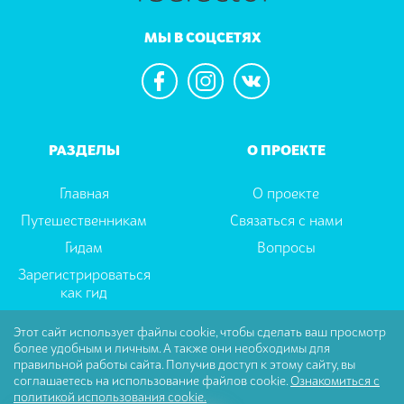
МЫ В СОЦСЕТЯХ
РАЗДЕЛЫ
О ПРОЕКТЕ
Главная
О проекте
Путешественникам
Связаться с нами
Гидам
Вопросы
Зарегистрироваться
как гид
Этот сайт использует файлы cookie, чтобы сделать ваш просмотр
более удобным и личным. А также они необходимы для
Пользовательское соглашение
|
Политика
правильной работы сайта. Получив доступ к этому сайту, вы
Конфиденциальности
соглашаетесь на использование файлов cookie.
Ознакомиться с
политикой использования cookie.