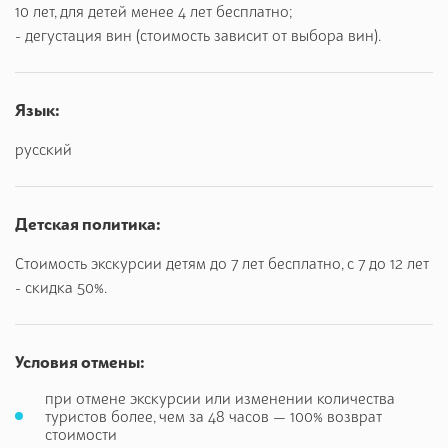
10 лет, для детей менее 4 лет бесплатно;
Пообедать вы сможете в одном из ресторанов Альгеро,
- дегустация вин (стоимость зависит от выбора вин).
которые славятся своими вкуснейшими каталонскими
блюдами из рыбы и морепродуктов.
Во время возвращения мы можем посетить одну из
Язык:
местных виноделен, а семьям с детьми мы рекомендуем
русский
побывать в «доме бабочек» в городке Ольмедо недалеко
от Альгеро.
Детская политика:
Стоимость экскурсии детям до 7 лет бесплатно, с 7 до 12 лет
- скидка 50%.
Условия отмены:
при отмене экскурсии или изменении количества
туристов более, чем за 48 часов — 100% возврат
стоимости