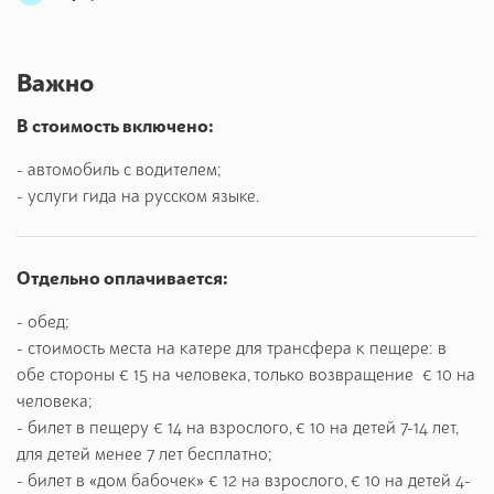
- винодельня или дом бабочек.
Эта экскурсия предполагает путешествие к западному
побережью Сардинии, омываемому средиземным морем, в
Важно
город Альгеро, который был построен в средние века
В стоимость включено:
каталонцами, и поэтому его часто называют «маленькая
Барселона». Этот город является «коралловой столицей»
- автомобиль с водителем;
острова.
- услуги гида на русском языке.
Прежде чем ознакомиться с центром Альгеро, мы посетим
знаменитую пещеру Нептуна, куда можно отправиться, по
Отдельно оплачивается:
вашему желанию, на катере или на автомобиле. Катер нас
доставит к Охотничьему мысу, и мы высадимся прямо у
- обед;
пещеры. В случае если мы поедем на автомобиле, нам
- стоимость места на катере для трансфера к пещере: в
необходимо будет спуститься к пещере по живописной
обе стороны € 15 на человека, только возвращение € 10 на
лестнице, имеющей 654 ступенек, а уже вернуться в
человека;
Альгеро вы сможете на катере, где гид встретит вас на
- билет в пещеру € 14 на взрослого, € 10 на детей 7-14 лет,
автомобиле. Затем нас ждёт пешая прогулка по
для детей менее 7 лет бесплатно;
историческому центру Альгеро.
- билет в «дом бабочек» € 12 на взрослого, € 10 на детей 4-