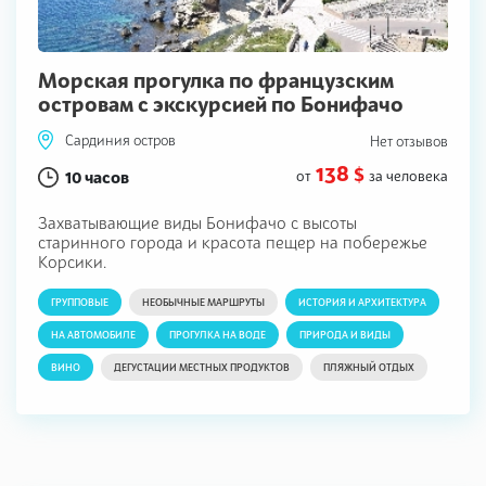
Морская прогулка по французским
островам с экскурсией по Бонифачо
Сардиния остров
Нет отзывов
138 $
10 часов
от
за человека
Захватывающие виды Бонифачо с высоты
старинного города и красота пещер на побережье
Корсики.
ГРУППОВЫЕ
НЕОБЫЧНЫЕ МАРШРУТЫ
ИСТОРИЯ И АРХИТЕКТУРА
НА АВТОМОБИЛЕ
ПРОГУЛКА НА ВОДЕ
ПРИРОДА И ВИДЫ
ВИНО
ДЕГУСТАЦИИ МЕСТНЫХ ПРОДУКТОВ
ПЛЯЖНЫЙ ОТДЫХ