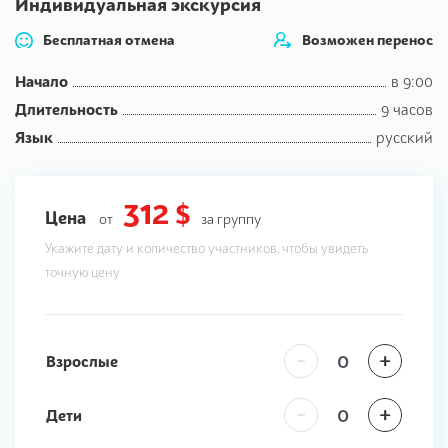
Индивидуальная экскурсия
Бесплатная отмена
Возможен перенос
Начало
в 9:00
Длительность
9 часов
Язык
русский
312 $
Цена
от
за группу
Укажите дату и количество участников, чтобы увидеть
точную цену
-
+
Взрослые
-
+
Дети