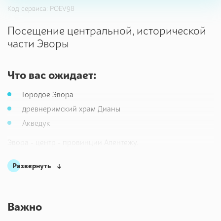
Код сервиса: POEV98
Посещение центральной, исторической
части Эворы
Что вас ожидает:
Городое Эвора
древнеримский храм Дианы
Акведук
Эвора - центр - провинции Алентежу.
Город расположен на холме, возвышающемся над
Развернуть
протянувшимися до самого горизонта полями Алентежу.
Исторический центр Эворы, сохранившийся внутри
городских стен, находится под охраной UNESCO.
Важно
Крошечные узенькие улочки с белоснежными домами и