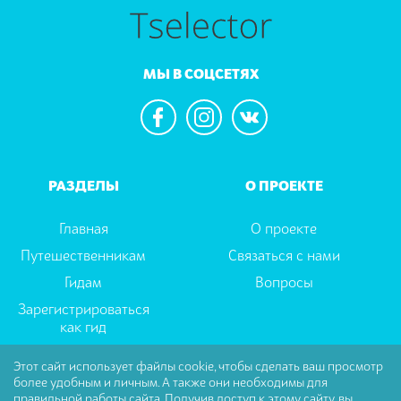
МЫ В СОЦСЕТЯХ
РАЗДЕЛЫ
О ПРОЕКТЕ
Главная
О проекте
Путешественникам
Связаться с нами
Гидам
Вопросы
Зарегистрироваться
как гид
Этот сайт использует файлы cookie, чтобы сделать ваш просмотр
более удобным и личным. А также они необходимы для
Пользовательское соглашение
|
Политика
правильной работы сайта. Получив доступ к этому сайту, вы