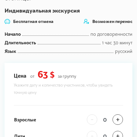
Индивидуальная экскурсия
Бесплатная отмена
Возможен перенос
Начало
по договоренности
Длительность
1 час 30 минут
Язык
русский
63 $
Цена
от
за группу
Укажите дату и количество участников, чтобы увидеть
точную цену
-
+
Взрослые
-
+
Дети