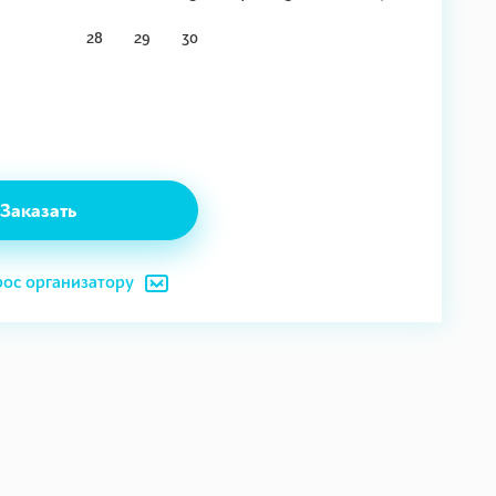
28
29
30
Заказать
рос организатору