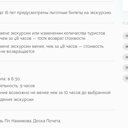
вописной и очень красивой Южнобережной дороге в
до 16 лет предусмотрены льготные билеты на экскурсию.
Ко
ама"
над курортом " Мрия"- новая, современная точка на
фотосессий.
мене экскурсии или изменении количества туристов
Г
 чем за 48 часов — 100% возврат стоимости
то поистине уникальное сооружение является самой
мене экскурсии менее, чем за 48 часов — стоимость
И
опе.
 не возвращается
Н
ния и виды- незабываемые.
П
.
се необычно. Климат, погода,воздух, плывущие ниже
ла: в 8:30.
П
и уникальные достопримечательности. Экскурсовод
льность: 9 часов
предложит посетить некоторые из
ние возможно не менее чем за 10 часов до выбранной
бор. Это может быть древняя ледяная пещера или Зубцы
едения экскурсии
ому мосту над огромной пропастью, катапульта или
огулка. На Ай- Петри температура воздуха ниже на 5-7
ь. Пл. Нахимова. Доска Почета.