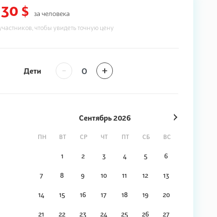
30 $
за человека
участников, чтобы увидеть точную цену
-
+
Дети
Сентябрь
2026
ПН
ВТ
СР
ЧТ
ПТ
СБ
ВС
1
2
3
4
5
6
7
8
9
10
11
12
13
14
15
16
17
18
19
20
21
22
23
24
25
26
27