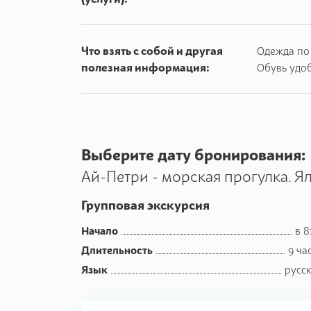
Ласточкино гнездо и морская прогулка в Ялту
С борта теплохода Вам откроются виды на 7 
Что взять с собой и другая
Одежда по 
побережье.
полезная информация:
Обувь удо
Ялта.
Прогулка по Набережной.
Выберите дату бронирования:
Ай-Петри - морская прогулка. Ял
Групповая экскурсия
Начало
в 8
Длительность
9 ча
Язык
русс