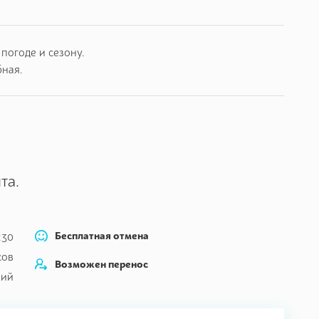
.
южнобережных дворцов, вершину Ай- Петри и ялтинское
погоде и сезону.
бная.
та.
Бесплатная отмена
:30
сов
Возможен перенос
кий