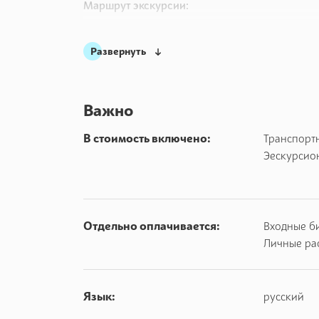
Маршрут экскурсии:
Севастополь. Начало экскурсии. Время в пути д
Развернуть
Оползневое. Смотровая площадка "Панорама". 1
Мисхор. Канатная дорога на гору Ай- Петри. Пд
Важно
Плато горы Ай- Петри. Знакомство с достоприме
В стоимость включено:
Транспорт
Спуск с горы Ай- Петри по канатной дороге( 15
Эескурсио
Замок Ласточкино гнездо . Обед в кафе с видом
Спуск к Ласточкиному гнезду. Осмотр замка вб
Отдельно оплачивается:
Входные б
Морская прогулка Ласточкино гнездо- Ялта.(4
Личные ра
Ялта. Прогулка по Набережной, обзор достопри
Как будет проходить наша экскурсия, что увид
Язык:
русский
Начало экскурсии - площадь Нахимова
. В со