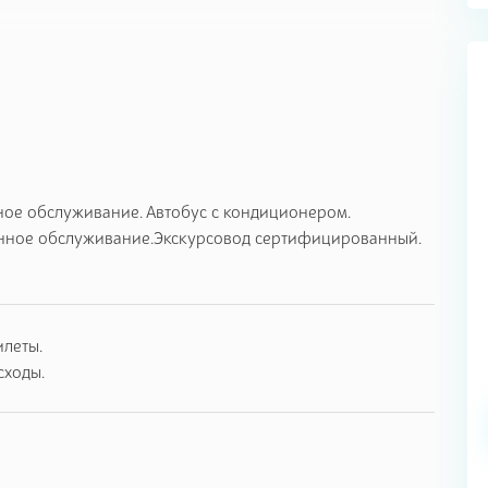
о Мисхора 1,5 часа.
5 минут.
ъем 15 мин.
чательностями. 2,5 часа.
ное обслуживание. Автобус с кондиционером.
 мин.)
нное обслуживание.Экскурсовод сертифицированный.
 на Ласточкино гнездо.( 1 час)
лизи. 0 мин.
илеты.
0 минут)
сходы.
мечательностей. (1,5 часа)
ит и посетит турист.
првождении экскурсионного рассказа и обзора