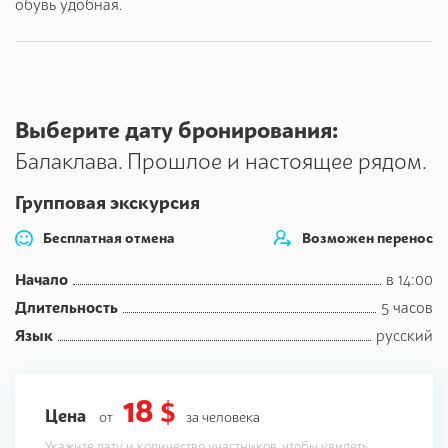
обувь удобная.
Морская прогулка
по Балаклавской бухте с выходом в
открытое море.( 40 мин.)
Выберите дату бронирования:
Балаклава. Прошлое и настоящее рядом.
Групповая экскурсия
Бесплатная отмена
Возможен перенос
Начало
в 14:00
Длительность
5 часов
Язык
русский
18 $
Цена
от
за человека
Укажите дату и количество участников, чтобы увидеть