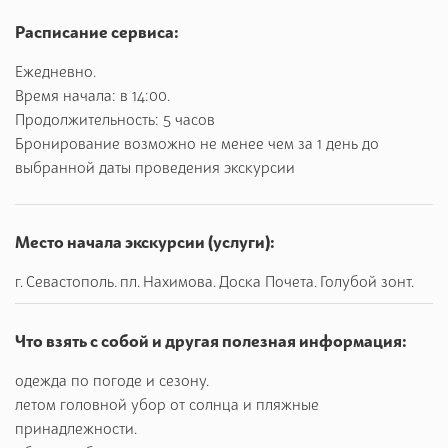
реставрации.
Расписание сервиса:
Архитектура Набережной.
( обзорно)Большинство зданий
Ежедневно.
на набережной Назукина построено в 19- начале 20 века
Время начала: в 14:00.
и представляют собой гармоничное сочетание
Продолжительность: 5 часов
испанского, итальянского и античного архитектурного
Бронирование возможно не менее чем за 1 день до
стиля.
выбранной даты проведения экскурсии
Дом 3- здание бывшей гостины Гранд отель 1887г.
Дом 21- здание гостиницы Россия.
Место начала экскурсии (услуги):
Дом 9- бывший доходный дом А. Христополо.
г. Севастополь. пл. Нахимова. Доска Почета. Голубой зонт.
Дом 27- здание дачи Марецкой
Что взять с собой и другая полезная информация:
Дом 51- дача актрисы Соколовой.
одежда по погоде и сезону.
Сверхсекретный завод по ремнту подводных лодок
летом головной убор от солнца и пляжные
времен холодной войны в толще горы Тавросю(
принадлежности.
посещение по желанию)