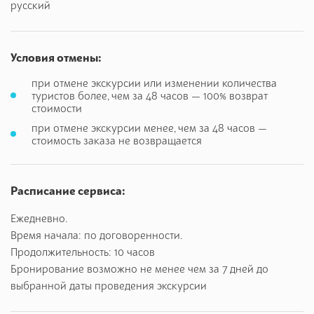
русский
термальными источниками и водоемами. Чуть дальше от
города расположен любимый всеми туристами водопад,
куда вы сможете подняться и сделать сказочные
Условия отмены:
фотографии на память. В самом же городе у вас будет
возможность погулять на свежем воздухе, вкусить
при отмене экскурсии или изменении количества
легендарную армянскую кухню и попробовать самую
туристов более, чем за 48 часов — 100% возврат
стоимости
лучшую минеральную воду в Республике.
при отмене экскурсии менее, чем за 48 часов —
стоимость заказа не возвращается
Расписание сервиса:
Ежедневно.
Время начала: по договоренности.
Продолжительность: 10 часов
Бронирование возможно не менее чем за 7 дней до
выбранной даты проведения экскурсии