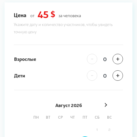
45 $
Цена
от
за человека
Укажите дату и количество участников, чтобы увидеть
точную цену
-
+
Взрослые
-
+
Дети
Август
2026
ПН
ВТ
СР
ЧТ
ПТ
СБ
ВС
1
2