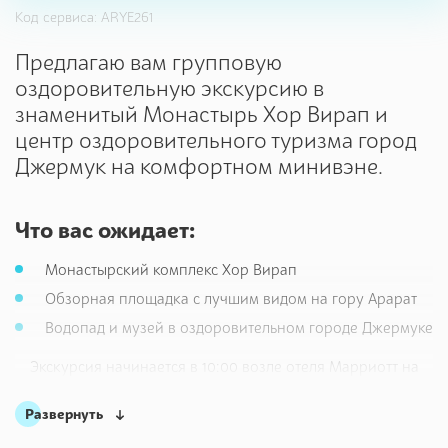
Код сервиса: ARYE261
Предлагаю вам групповую
оздоровительную экскурсию в
знаменитый Монастырь Хор Вирап и
центр оздоровительного туризма город
Джермук на комфортном минивэне.
Что вас ожидает:
Монастырский комплекс Хор Вирап
Обзорная площадка с лучшим видом на гору Арарат
Водопад и музей в оздоровительном городе Джермуке
Экскурсия начинается в 10:00 возле отеля Марриотт на
Площади Республики
Развернуть
1 пункт