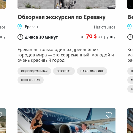
Обзорная экскурсия по Еревану
В
Ереван
вов
Нет отзывов
70 $
ппу
4 часа 30 минут
от
за группу
Ереван не только один из древнейших
Ко
городов мира — это современный, молодой и
ма
очень красивый город
ра
ИНДИВИДУАЛЬНАЯ
ОБЗОРНАЯ
НА АВТОМОБИЛЕ
Г
ПЕШЕХОДНАЯ
М
В