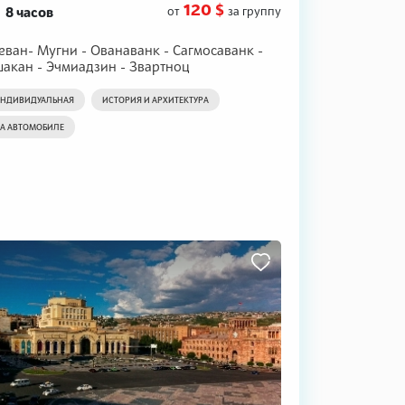
120 $
8 часов
от
за группу
еван- Мугни - Ованаванк - Сагмосаванк -
акан - Эчмиадзин - Звартноц
НДИВИДУАЛЬНАЯ
ИСТОРИЯ И АРХИТЕКТУРА
А АВТОМОБИЛЕ