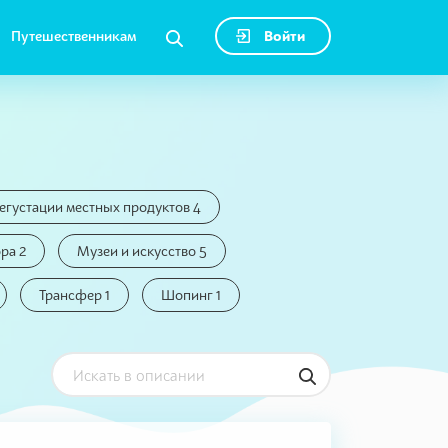
Путешественникам
Войти
егустации местных продуктов 4
ра 2
Музеи и искусство 5
Трансфер 1
Шопинг 1