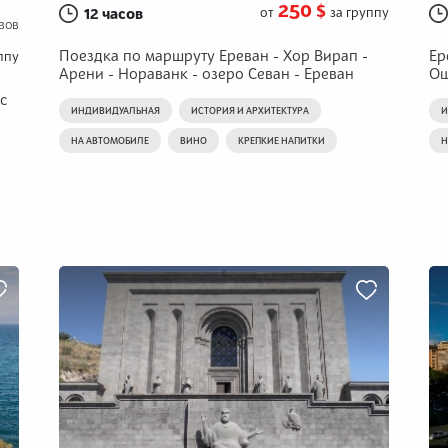
250 $
12 часов
от
за группу
вов
Поездка по маршруту Ереван - Хор Вирап -
Ер
ппу
Арени - Нораванк - озеро Севан - Ереван
Ош
с
ИНДИВИДУАЛЬНАЯ
ИСТОРИЯ И АРХИТЕКТУРА
И
НА АВТОМОБИЛЕ
ВИНО
КРЕПКИЕ НАПИТКИ
Н