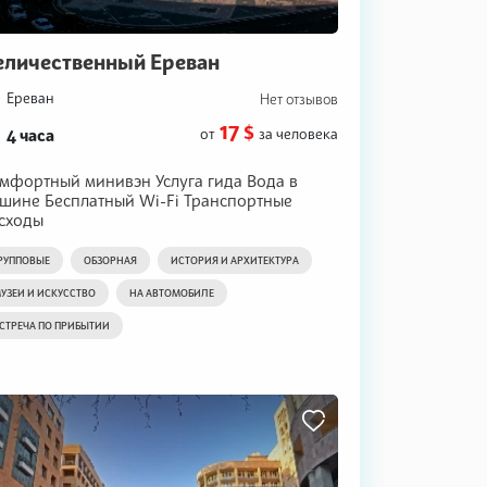
еличественный Ереван
Ереван
Нет отзывов
17 $
4 часа
от
за человека
мфортный минивэн Услуга гида Вода в
шине Бесплатный Wi-Fi Транспортные
сходы
РУППОВЫЕ
ОБЗОРНАЯ
ИСТОРИЯ И АРХИТЕКТУРА
УЗЕИ И ИСКУССТВО
НА АВТОМОБИЛЕ
СТРЕЧА ПО ПРИБЫТИИ