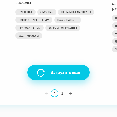
расходы
ма
ра
ГРУППОВЫЕ
ОБЗОРНАЯ
НЕОБЫЧНЫЕ МАРШРУТЫ
Г
ИСТОРИЯ И АРХИТЕКТУРА
НА АВТОМОБИЛЕ
И
ПРИРОДА И ВИДЫ
ВСТРЕЧА ПО ПРИБЫТИИ
Н
МЕСТНАЯ ФЛОРА
Д
S
Загрузить еще
1
2