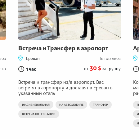
Встреча и Трансфер в аэропорт
А
Ереван
вов
Нет отзывов
30 $
ека
1 час
от
за группу
Встреча и трансфер из/в аэропорт. Вас
Ко
встретят в аэропорту и доставят в Ереван в
ма
указанный отель
ра
ИНДИВИДУАЛЬНАЯ
НА АВТОМОБИЛЕ
ТРАНСФЕР
Г
ВСТРЕЧА ПО ПРИБЫТИИ
И
Н