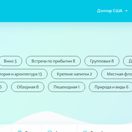
Доллар США
Вино 3
Встреча по прибытии 8
Групповые 8
Д
тория и архитектура 13
Крепкие напитки 2
Местная фло
6
Обзорная 8
Пешеходная 1
Природа и виды 6