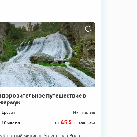
здоровительное путешествие в
жермук
Ереван
Нет отзывов
45 $
10 часов
от
за человека
мфортный минивэн Услуга гида Вода в