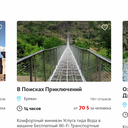
В Поисках Приключений
О
Д
Ереван
вов
Нет отзывов
70 $
ека
14 часов
от
за человека
Комфортный минивэн Услуга гида Вода в
машине Бесплатный Wi-Fi Транспортные
Ко