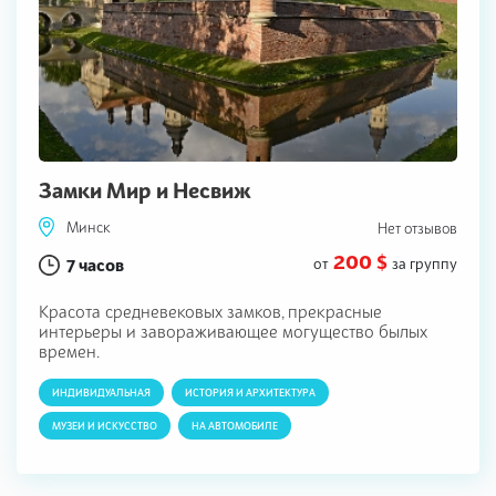
Замки Мир и Несвиж
Минск
Нет отзывов
200 $
7 часов
от
за группу
Красота средневековых замков, прекрасные
интерьеры и завораживающее могущество былых
времен.
ИНДИВИДУАЛЬНАЯ
ИСТОРИЯ И АРХИТЕКТУРА
МУЗЕИ И ИСКУССТВО
НА АВТОМОБИЛЕ