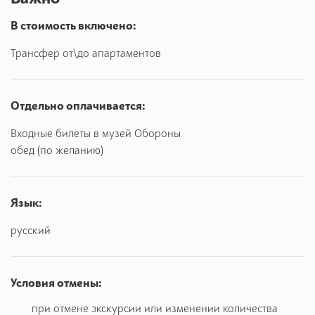
Здесь, на берегу Мухавца и Западного Буга держали
В стоимость включено:
оборону и сражались до последнего вздоха бойцы
Красной Армии в июне-июле 1941 года.
Трансфер от\до апартаментов
Именно на этот укрепрайон обрушилась в 4 часа утра 22
июня 1941 года вся мощь первого удара фашисткой
Отдельно оплачивается:
Германии по Советскому союзу.
Входные билеты в музей Обороны
Гитлер планировал взять крепость за 6 часов, но не учел
обед (по желанию)
патриотизм и мужество ее защитников.
Язык:
русский
Условия отмены:
при отмене экскурсии или изменении количества