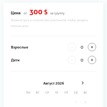
300 $
Цена
от
за группу
Укажите дату и количество участников, чтобы увидеть
точную цену
-
+
Взрослые
-
+
Дети
Август
2026
ПН
ВТ
СР
ЧТ
ПТ
СБ
ВС
1
2