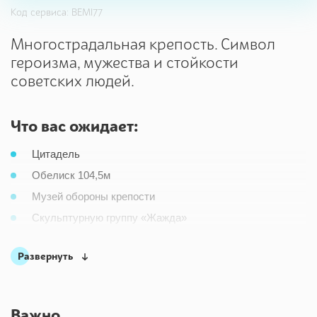
Код сервиса: BEMI77
Многострадальная крепость. Символ
героизма, мужества и стойкости
советских людей.
Что вас ожидает:
Цитадель
Обелиск 104,5м
Музей обороны крепости
Скульптурную группу «Жажда»
Монумент «Мужество»
Развернуть
Площадь церемониалов
Руины Брестской крепости
Свято-Николаевский гарнизонный храм
Важно