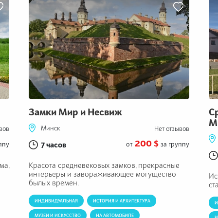
Замки Мир и Несвиж
С
М
Минск
вов
Нет отзывов
200 $
ппу
7 часов
от
за группу
ма,
Красота средневековых замков, прекрасные
интерьеры и завораживающее могущество
Ис
былых времен.
ст
ИНДИВИДУАЛЬНАЯ
ИСТОРИЯ И АРХИТЕКТУРА
И
МУЗЕИ И ИСКУССТВО
НА АВТОМОБИЛЕ
И