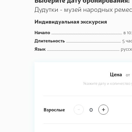
Выберите дату бронирования:
Дудутки - музей народных реме
Индивидуальная экскурсия
Начало
в 10
Длительность
5 ча
Язык
русс
Цена
от
Укажите дату и количество 
-
+
Взрослые