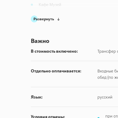
Кафе Музей
Сыроварня
Развернуть
Птичий двор
Бровар
Бар Шынок
Важно
Мастерская деревообработки
В стоимость включено:
Трансфер 
Гончарная мастерская
Мастерская соломоплетения
Мастерская ткачества
Отдельно оплачивается:
Входные б
Авторетро
обед (по ж
Дом бортника
Хлебопекарня
Язык:
русский
Кузница
Этнографическая галерея
Ферма
при от
Условия отмены: