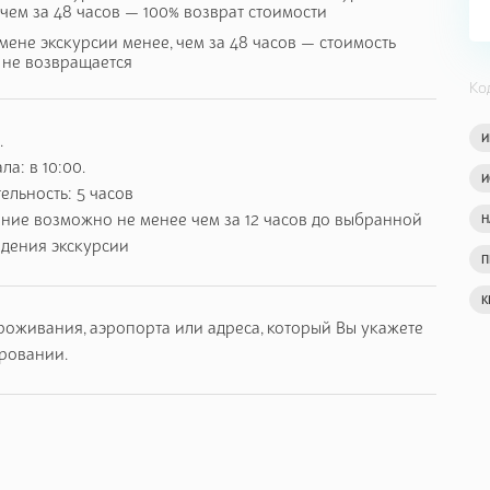
 чем за 48 часов — 100% возврат стоимости
мене экскурсии менее, чем за 48 часов — стоимость
 не возвращается
Ко
.
И
ла: в 10:00.
И
льность: 5 часов
ние возможно не менее чем за 12 часов до выбранной
Н
едения экскурсии
П
на территории Беларуси.
К
роживания, аэропорта или адреса, который Вы укажете
орусскими ремеслами, увидеть зверинец, посетить
ровании.
 знаменитом ветряке.