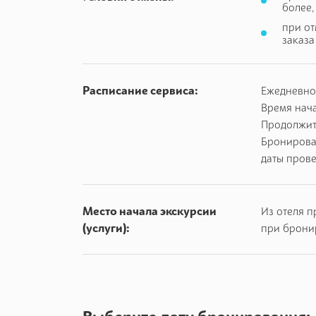
более,
Конюшня
при от
Зоосад
заказа
Мастерская валяния
Мастерская лозоплетения
Расписание сервиса:
Ежедневно
Мастерская ткачества
Время нача
Кожевенная мастерская
Продолжите
Гончарная мастерскую
Бронирова
даты пров
Торговые ряды
Один из первых этнографических комплексов 
Место начала экскурсии
Из отеля п
Здесь вы можете ознакомится с основными бел
(услуги):
при брони
конюшни, прокатится на лошадях и побывать в