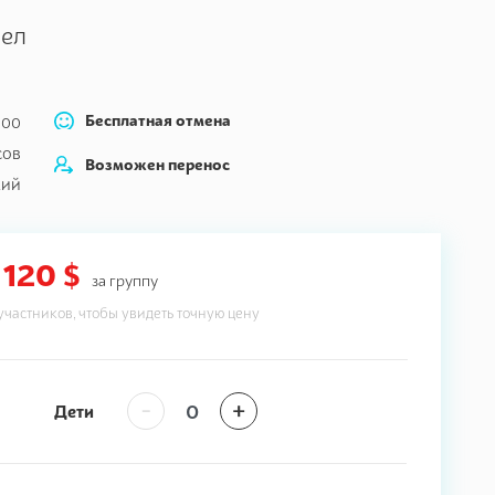
сел
Бесплатная отмена
:00
сов
Возможен перенос
кий
120 $
за группу
участников, чтобы увидеть точную цену
-
+
Дети