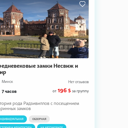
редневековые замки Несвиж и
ир
Минск
Нет отзывов
196 $
7 часов
от
за группу
тория рода Радзивиллов с посещением
аринных замков
НДИВИДУАЛЬНАЯ
ОБЗОРНАЯ
СТОРИЯ И АРХИТЕКТУРА
НА АВТОМОБИЛЕ