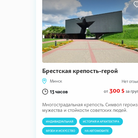
Брестская крепость-герой
Минск
Нет отзы
300 $
13 часов
от
за гру
Многострадальная крепость. Символ героиз
мужества и стойкости советских людей.
ИНДИВИДУАЛЬНАЯ
ИСТОРИЯ И АРХИТЕКТУРА
МУЗЕИ И ИСКУССТВО
НА АВТОМОБИЛЕ