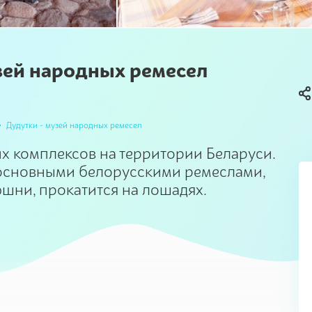
зей народных ремесел
Дудутки - музей народных ремесел
х комплексов на территории Беларуси.
 основными белорусскими ремеслами,
юшни, прокатится на лошадях.