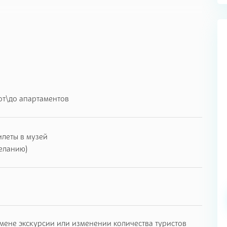
от\до апартаментов
илеты в музей
еланию)
мене экскурсии или изменении количества туристов