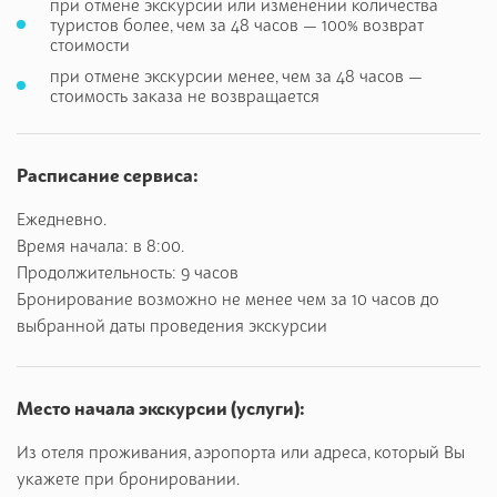
при отмене экскурсии или изменении количества
Каралезская долина
. Обзорно: сфинксы, гора Крокодил.
туристов более, чем за 48 часов — 100% возврат
стоимости
Девичье или Мангупское озеро
у подножья пещерного
при отмене экскурсии менее, чем за 48 часов —
города Мангуп- Кале. Прогулка 40 мин.
стоимость заказа не возвращается
Расписание сервиса:
Ежедневно.
Время начала: в 8:00.
Продолжительность: 9 часов
Бронирование возможно не менее чем за 10 часов до
выбранной даты проведения экскурсии
Место начала экскурсии (услуги):
Из отеля проживания, аэропорта или адреса, который Вы
укажете при бронировании.