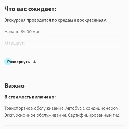
Что вас ожидает:
Экскурсия проводится по средам и воскресеньям.
Начало 8ч.00 мин.
Маршрут:
Севастополь. Выезд в 8часов утра. Время в пути 2,5 часа.
Развернуть
Белогорск. Парк львов Тайган. 4 часа.
Севастополь.
Важно
Как будет проходить наша экскурсия, что увидит и посетит
турист:
В стоимость включено:
В 8ч. утра, от площади Нахимова мы отправляемся в
Транспортное обслуживание. Автобус с кондиционером.
интереснейшее путешествие для знакомства с дикими
Экскурсионное обслуживание. Сертифицированный гид.
животными со всех уголков планеты.
В пути Вас будет
сопровождать интересный рассказ экскурсовода, обзор