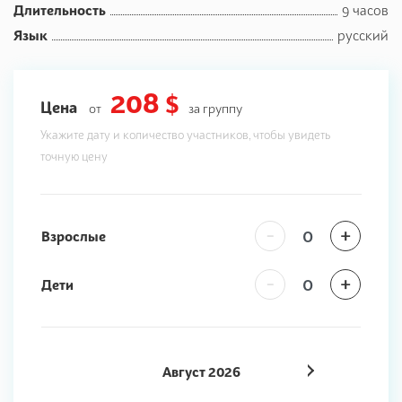
Длительность
9 часов
Язык
русский
208 $
Цена
от
за группу
Укажите дату и количество участников, чтобы увидеть
точную цену
-
+
Взрослые
-
+
Дети
Август
2026