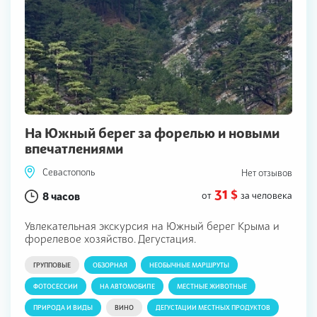
На Южный берег за форелью и новыми
впечатлениями
Севастополь
Нет отзывов
31 $
8 часов
от
за человека
Увлекательная экскурсия на Южный берег Крыма и
форелевое хозяйство. Дегустация.
ГРУППОВЫЕ
ОБЗОРНАЯ
НЕОБЫЧНЫЕ МАРШРУТЫ
ФОТОСЕССИИ
НА АВТОМОБИЛЕ
МЕСТНЫЕ ЖИВОТНЫЕ
ПРИРОДА И ВИДЫ
ВИНО
ДЕГУСТАЦИИ МЕСТНЫХ ПРОДУКТОВ