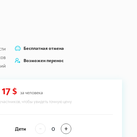
Бесплатная отмена
сти
сов
Возможен перенос
кий
17 $
за человека
участников, чтобы увидеть точную цену
-
+
Дети