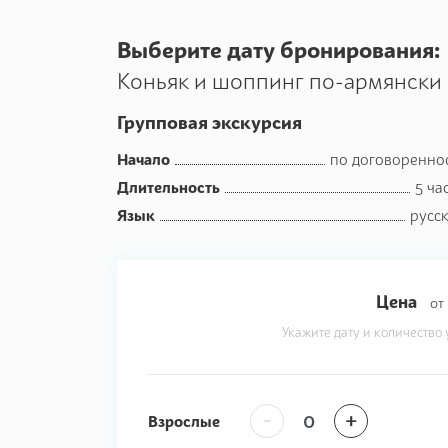
Выберите дату бронирования:
Коньяк и шоппинг по-армянски
Групповая экскурсия
Начало
по договоренно
Длительность
5 ча
Язык
русс
Цена
от
Укажите дату и количество 
-
+
Взрослые