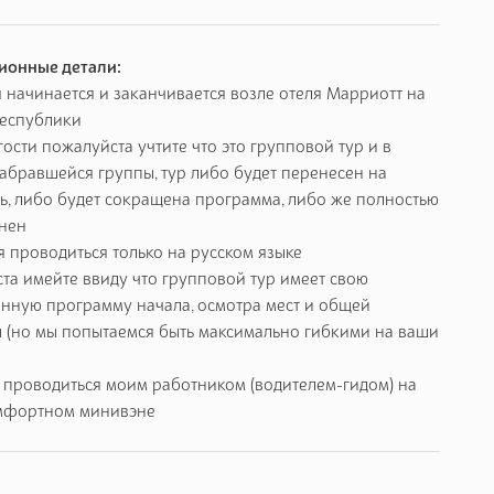
ионные детали:
я начинается и заканчивается возле отеля Марриотт на
еспублики
гости пожалуйста учтите что это групповой тур и в
абравшейся группы, тур либо будет перенесен на
ь, либо будет сокращена программа, либо же полностью
енен
я проводиться только на русском языке
та имейте ввиду что групповой тур имеет свою
нную программу начала, осмотра мест и общей
 (но мы попытаемся быть максимально гибкими на ваши
т проводиться моим работником (водителем-гидом) на
мфортном минивэне