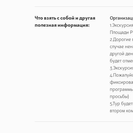
нибудь на память для себя.
Что взять с собой и другая
Организац
полезная информация:
1.Экскурси
Площади Р
2.Дорогие 
случае нен
другой ден
будет отм
3.Экскурси
4.Пожалуйс
фиксирова
программы
просьбы)
5.Тур буде
втором ко