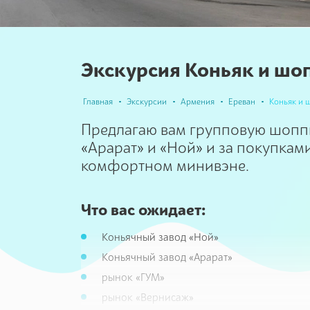
Экскурсия Коньяк и шо
Главная
Экскурсии
Армения
Ереван
Коньяк и 
Предлагаю вам групповую шопп
«Арарат» и «Ной» и за покупкам
комфортном минивэне.
Что вас ожидает:
Коньячный завод «Ной»
Коньячный завод «Арарат»
рынок «ГУМ»
рынок «Вернисаж»