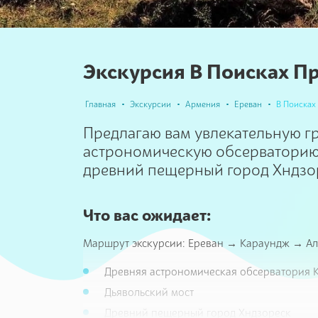
Экскурсия В Поисках П
Главная
Экскурсии
Армения
Ереван
В Поисках
Предлагаю вам увлекательную г
астрономическую обсерваторию 
древний пещерный город Хндзо
Что вас ожидает:
Маршрут экскурсии: Ереван → Караундж → А
Древняя астрономическая обсерватория 
Дьявольский мост
Древний пещерный город Хндзореск