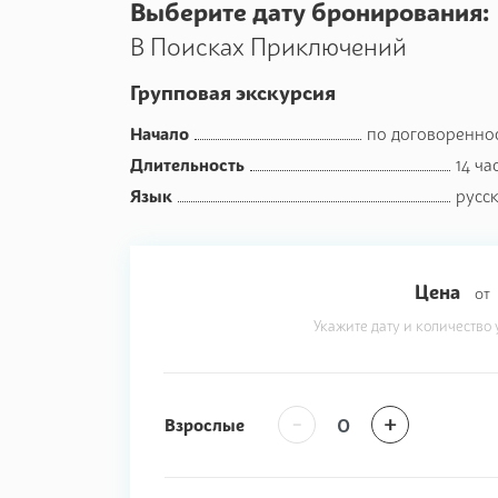
Выберите дату бронирования:
В Поисках Приключений
Групповая экскурсия
Начало
по договоренно
Длительность
14 ча
Язык
русс
Цена
от
Укажите дату и количество 
-
+
Взрослые