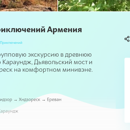
риключений Армения
 Приключений
рупповую экскурсию в древнюю
Караундж, Дьявольский мост и
реск на комфортном минивэне.
лидзор → Хндзореск → Ереван
Караундж