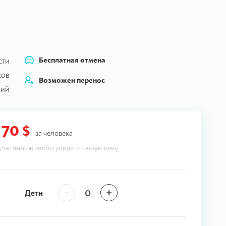
Бесплатная отмена
сти
сов
Возможен перенос
кий
70 $
за человека
участников, чтобы увидеть точную цену
-
+
Дети