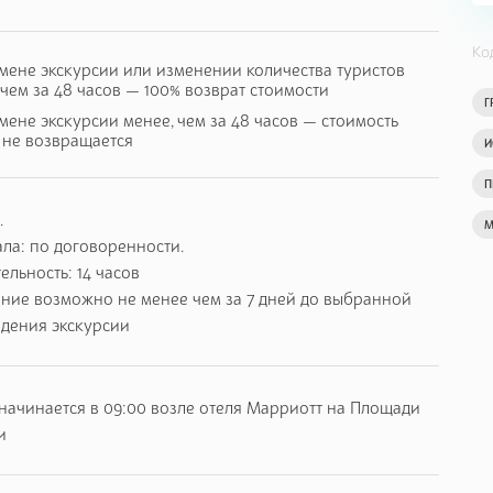
й в переводе означает Яблочный
расположен рядом с
Ко
в регионе Сюник. Этот уникальный город построен
мене экскурсии или изменении количества туристов
 чем за 48 часов — 100% возврат стоимости
ся неприступным, и который долгие века был
Г
мене экскурсии менее, чем за 48 часов — стоимость
янских войск. С холма до города, над ущельем, тянется
 не возвращается
И
ический пейзаж на окрестности. В самом же городе у
рные дома, где жили семьи, школу и Церковь, а также
П
рафии на память.
.
М
ла: по договоренности.
льность: 14 часов
ние возможно не менее чем за 7 дней до выбранной
едения экскурсии
начинается в 09:00 возле отеля Марриотт на Площади
и