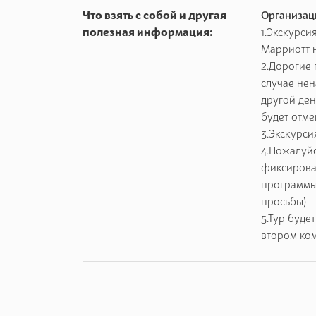
Что взять с собой и другая
Организац
полезная информация:
1.Экскурси
Марриотт 
2.Дорогие 
случае нен
другой ден
будет отм
3.Экскурси
4.Пожалуйс
фиксирова
программы
просьбы)
5.Тур буде
втором ко