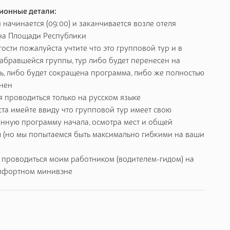
ионные детали:
я начинается (09:00) и заканчивается возле отеля
на Площади Республики
гости пожалуйста учтите что это групповой тур и в
абравшейся группы, тур либо будет перенесен на
ь, либо будет сокращена программа, либо же полностью
енен
я проводиться только на русском языке
та имейте ввиду что групповой тур имеет свою
нную программу начала, осмотра мест и общей
 (но мы попытаемся быть максимально гибкими на ваши
т проводиться моим работником (водителем-гидом) на
мфортном минивэне