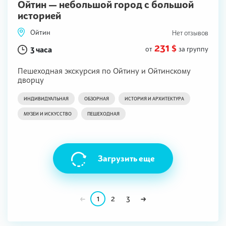
Ойтин — небольшой город с большой
историей
Ойтин
Нет отзывов
231 $
3 часа
от
за группу
Пешеходная экскурсия по Ойтину и Ойтинскому
дворцу
ИНДИВИДУАЛЬНАЯ
ОБЗОРНАЯ
ИСТОРИЯ И АРХИТЕКТУРА
МУЗЕИ И ИСКУССТВО
ПЕШЕХОДНАЯ
Загрузить еще
1
2
3