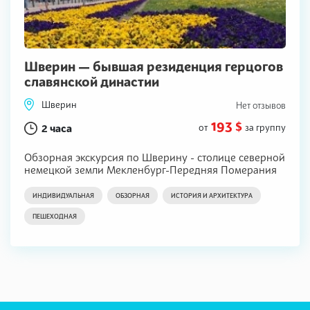
Шверин — бывшая резиденция герцогов
славянской династии
Шверин
Нет отзывов
193 $
2 часа
от
за группу
Обзорная экскурсия по Шверину - столице северной
немецкой земли Мекленбург-Передняя Померания
ИНДИВИДУАЛЬНАЯ
ОБЗОРНАЯ
ИСТОРИЯ И АРХИТЕКТУРА
ПЕШЕХОДНАЯ