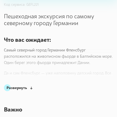
Код сервиса: GEFL221
Пешеходная экскурсия по самому
северному городу Германии
Что вас ожидает:
Самый северный город Германии Фленсбург
расположился на живописном фьорде в Балтийском море.
Один берег этого фьорда принадлежит Дании.
Да и сам Фленсбург — уже наполовину датский город. Все
надписи в городе и меню в ресторанах на двух языках —
немецкои и датском. Есть датские школы и церкви,
Развернуть
библиотеки и театры. Более 400 лет город принадлежал
датской короне.
Датчане приезжают сюда как к себе домой: закупиться,
Важно
заправить машины, посидеть в ресторанах. Это всё же