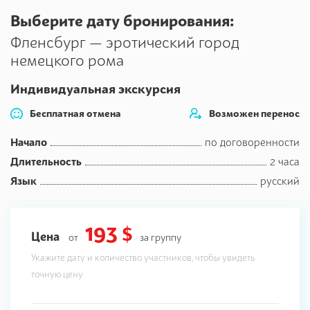
перед нами в этом городе на берегу фьорда.
Выберите дату бронирования:
Фленсбург — эротический город
немецкого рома
Индивидуальная экскурсия
Бесплатная отмена
Возможен перенос
Начало
по договоренности
Длительность
2 часа
Язык
русский
193 $
Цена
от
за группу
Укажите дату и количество участников, чтобы увидеть
точную цену