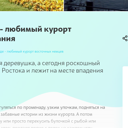
- любимый курорт
ания
де - любимый курорт восточных немцев
 деревушка, а сегодня роскошный
 Ростока и лежит на месте впадения
ляться по променаду, узким улочкам, подняться на
 забавные истории из жизни курорта. А потом
у или просто перекусить булочкой с рыбой или
здесь продают прямо с лодок на каждом углу.