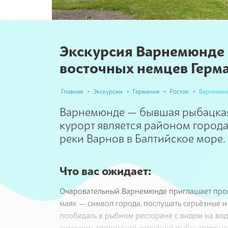
Экскурсия Варнемюнде 
восточных немцев Герм
Главная
Экскурсии
Германия
Росток
Варнемюн
Варнемюнде — бывшая рыбацкая
курорт является районом города
реки Варнов в Балтийское море.
Что вас ожидает:
Очаровательный Варнемюнде приглашает прогу
маяк — символ города, послушать серьёзные и
пообедать в рыбном ресторане с видом на вод
кусочком аппетитной копчёной рыбы, которые 