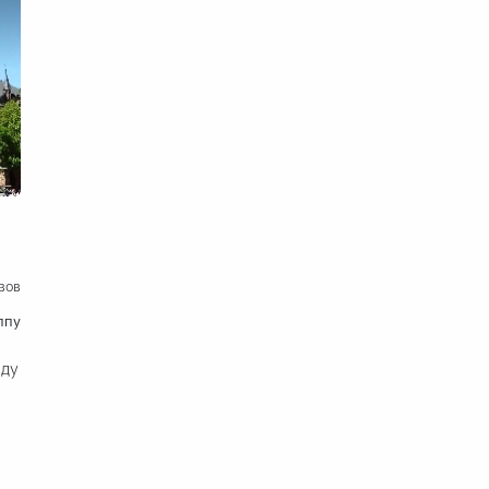
вов
ппу
оду