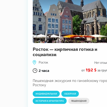
Росток — кирпичная готика и
социализм
Росток
Нет отзы
192 $
2 часа
от
за гру
Пешеходная экскурсия по ганзейскому гор
Ростоку
ИНДИВИДУАЛЬНАЯ
ОБЗОРНАЯ
ИСТОРИЯ И АРХИТЕКТУРА
ПЕШЕХОДНАЯ