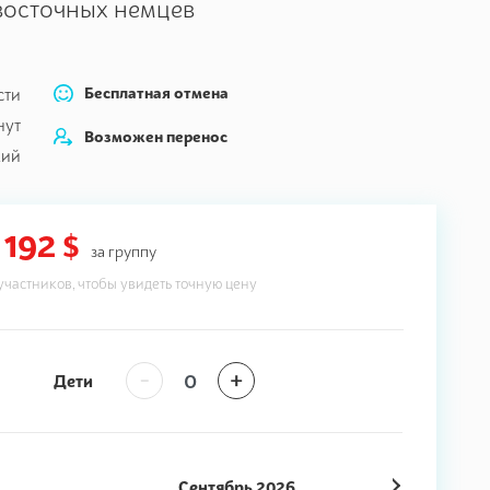
восточных немцев
Бесплатная отмена
сти
нут
Возможен перенос
кий
192 $
за группу
участников, чтобы увидеть точную цену
-
+
Дети
Сентябрь
2026