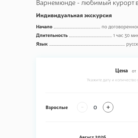
Варнемюнде - любимый курорт 
Индивидуальная экскурсия
Начало
по договоренно
Длительность
1 час 30 ми
Язык
русс
Цена
от
Укажите дату и количество 
-
+
Взрослые
Август
2026